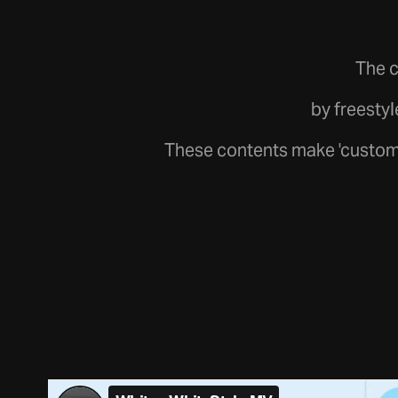
The 
by freesty
These contents make 'customi